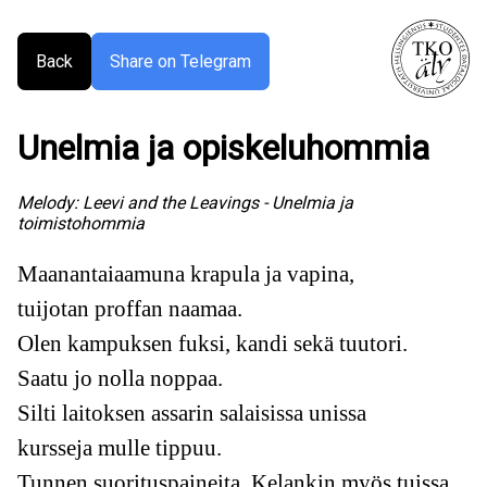
Back
Share on Telegram
Unelmia ja opiskeluhommia
Melody:
Leevi and the Leavings - Unelmia ja
toimistohommia
Maanantaiaamuna krapula ja vapina,
tuijotan proffan naamaa.
Olen kampuksen fuksi, kandi sekä tuutori.
Saatu jo nolla noppaa.
Silti laitoksen assarin salaisissa unissa
kursseja mulle tippuu.
Tunnen suorituspaineita, Kelankin myös tuissa.