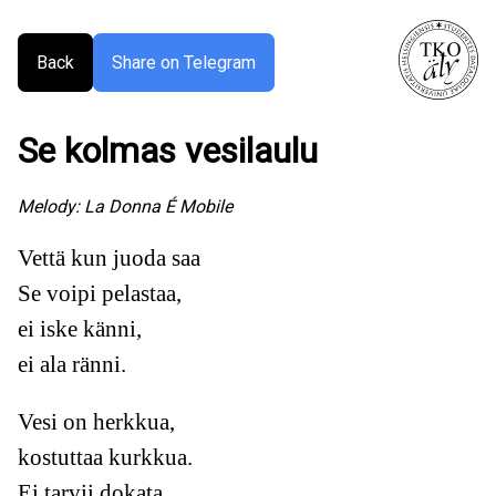
Back
Share on Telegram
Se kolmas vesilaulu
Melody:
La Donna É Mobile
Vettä kun juoda saa
Se voipi pelastaa,
ei iske känni,
ei ala ränni.
Vesi on herkkua,
kostuttaa kurkkua.
Ei tarvii dokata,