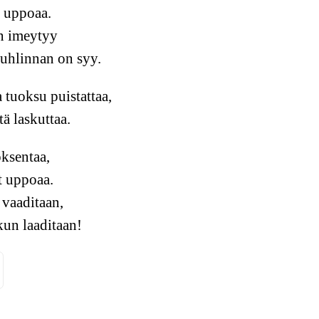
c uppoaa.
in imeytyy
juhlinnan on syy.
 tuoksu puistattaa,
tä laskuttaa.
oksentaa,
t uppoaa.
 vaaditaan,
kun laaditaan!