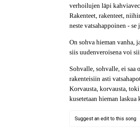
verhoilujen läpi kahviave
Rakenteet, rakenteet, niih
neste vatsahappoinen - se 
On sohva hieman vanha, ja
siis uudenveroisena voi sii
Sohvalle, sohvalle, ei saa 
rakenteisiin asti vatsahapo
Korvausta, korvausta, toki
kusetetaan hieman laskua 
Suggest an edit to this song