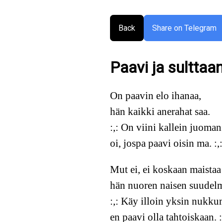
Back
Share on Telegram
Paavi ja sulttaan
On paavin elo ihanaa,
hän kaikki anerahat saa.
:,: On viini kallein juoman
oi, jospa paavi oisin ma. :,
Mut ei, ei koskaan maistaa
hän nuoren naisen suudel
:,: Käy illoin yksin nukk
en paavi olla tahtoiskaan. :