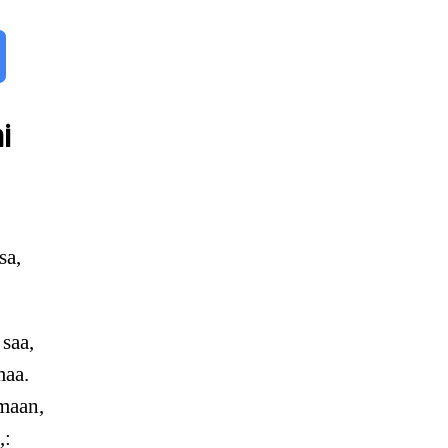
i
sa,
:
 saa,
maa.
umaan,
,: