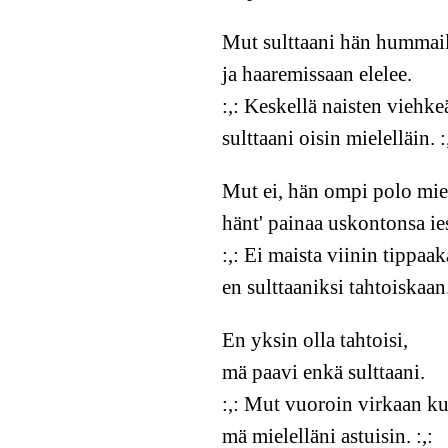
Mut sulttaani hän hummail
ja haaremissaan elelee.
:,: Keskellä naisten viehke
sulttaani oisin mielelläin. :
Mut ei, hän ompi polo mie
hänt' painaa uskontonsa ie
:,: Ei maista viinin tippaak
en sulttaaniksi tahtoiskaan.
En yksin olla tahtoisi,
mä paavi enkä sulttaani.
:,: Mut vuoroin virkaan k
mä mielelläni astuisin. :,: