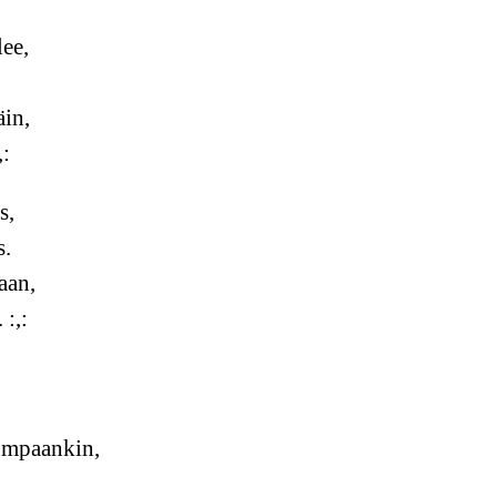
ee,
äin,
,:
s,
s.
aan,
 :,:
umpaankin,