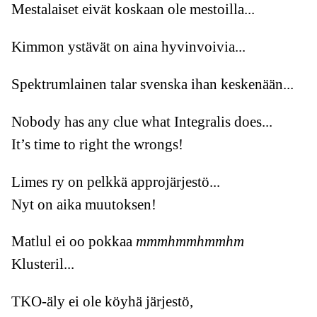
Mestalaiset eivät koskaan ole mestoilla...
Kimmon ystävät on aina hyvinvoivia...
Spektrumlainen talar svenska ihan keskenään...
Nobody has any clue what Integralis does...
It’s time to right the wrongs!
Limes ry on pelkkä approjärjestö...
Nyt on aika muutoksen!
Matlul ei oo pokkaa
mmmhmmhmmhm
Klusteril...
TKO-äly ei ole köyhä järjestö,