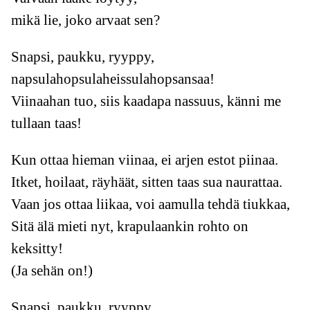
mikä lie, joko arvaat sen?
Snapsi, paukku, ryyppy,
napsulahopsulaheissulahopsansaa!
Viinaahan tuo, siis kaadapa nassuus, känni me
tullaan taas!
Kun ottaa hieman viinaa, ei arjen estot piinaa.
Itket, hoilaat, räyhäät, sitten taas sua naurattaa.
Vaan jos ottaa liikaa, voi aamulla tehdä tiukkaa,
Sitä älä mieti nyt, krapulaankin rohto on
keksitty!
(Ja sehän on!)
Snapsi, paukku, ryyppy,