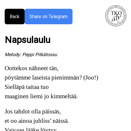
Back
Share on Telegram
Napsulaulu
Melody:
Peppi Pitkätossu
Oottekos nähneet tän,
pöytämme laseista pienimmän? (Joo!)
Sielläpä taitaa tuo
maaginen liemi jo kimmeltää.
Jos tahdot olla päissäs,
et oo ainoa juhliss’ näissä.
Vaivaan lääke löytyy,