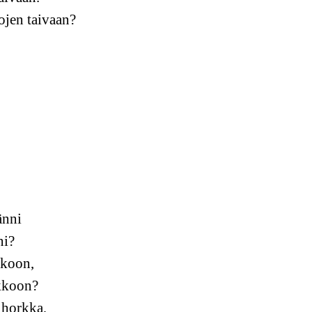
ojen taivaan?
änni
ni?
lkoon,
ukkoon?
 horkka,