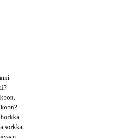
änni
ni?
lkoon,
ukkoon?
 horkka,
a sorkka.
aivaan.