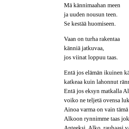
Mä kännimaahan meen
ja uuden nousun teen.
Se kestää huomiseen.
Vaan on turha rakentaa
känniä jatkuvaa,
jos viinat loppuu taas.
Entä jos elämän ikuinen k
katkeaa kuin lahonnut rän
Entä jos eksyn matkalla A
voiko ne teljetä ovensa l
Ainoa varma on vain tämä
Alkoon rynnimme taas jok
Anteeksi, Alko, rauhaasi v