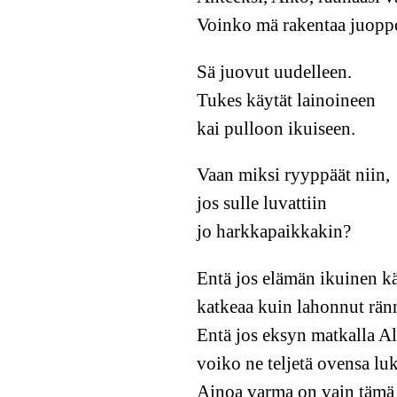
Voinko mä rakentaa juopp
Sä juovut uudelleen.
Tukes käytät lainoineen
kai pulloon ikuiseen.
Vaan miksi ryyppäät niin,
jos sulle luvattiin
jo harkkapaikkakin?
Entä jos elämän ikuinen k
katkeaa kuin lahonnut rän
Entä jos eksyn matkalla A
voiko ne teljetä ovensa l
Ainoa varma on vain tämä