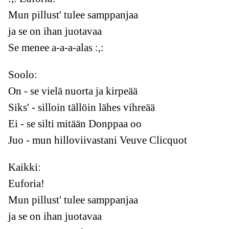
Mun pillust' tulee samppanjaa
ja se on ihan juotavaa
Se menee a-a-a-alas :,:
Soolo:
On - se vielä nuorta ja kirpeää
Siks' - silloin tällöin lähes vihreää
Ei - se silti mitään Donppaa oo
Juo - mun hilloviivastani Veuve Clicquot
Kaikki:
Euforia!
Mun pillust' tulee samppanjaa
ja se on ihan juotavaa