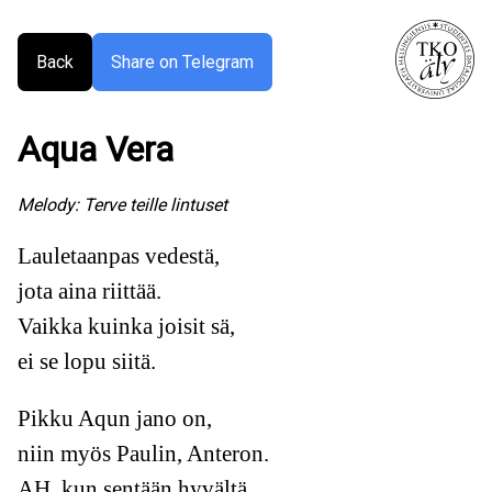
Back
Share on Telegram
Aqua Vera
Melody:
Terve teille lintuset
Lauletaanpas vedestä,
jota aina riittää.
Vaikka kuinka joisit sä,
ei se lopu siitä.
Pikku Aqun jano on,
niin myös Paulin, Anteron.
AH, kun sentään hyvältä