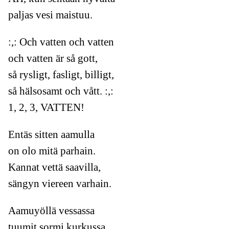
paljas vesi maistuu.
:,: Och vatten och vatten
och vatten är så gott,
så rysligt, fasligt, billigt,
så hälsosamt och vått. :,:
1, 2, 3, VATTEN!
Entäs sitten aamulla
on olo mitä parhain.
Kannat vettä saavilla,
sängyn viereen varhain.
Aamuyöllä vessassa
tuumit sormi kurkussa